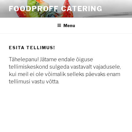
Skip
FOODPROFF CATERING
to
content
Menu
ESITA TELLIMUS!
Tähelepanu! Jätame endale õiguse
tellimiskeskond sulgeda vastavalt vajadusele,
kui meil ei ole võimalik selleks päevaks enam
tellimusi vastu võtta.