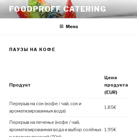
Skip
FOODPROFF CATERING
to
content
Menu
ПАУЗЫ НА КОФЕ
Цена
Продукт
продукта
(EUR)
Перерыв на сок (кофе / чай, сок и
1.85€
ароматизированныя вода)
Перерыв на печенье (кофе / чай,
ароматизированная вода и выбор солёных
1.95€
и сладких печений (70г))